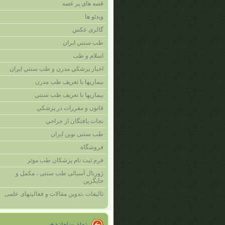
قصه های پر غصه
ویدئو ها
گالری عکس
طب سنتي ايران
اسلام و طب
اخبار پزشکي مدرن و طب سنتي ايران
بيماريها با تعريف طب مدرن
بيماريها با تعريف طب سنتي
قانون و مقررات در پزشکي
نجات يافتگان از جراحي
طب سنتی نوین ایران
فروشگاه
فرم ثبت نام پزشکان طب موثر
ژورنال آسیائی طب سنتی ، مکمل و
جایگزین
تالیفات ،تدوین مقالات و فعالیتهای علمی