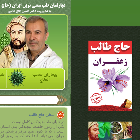
بیماران صعب
طب
العلاج
در دنياي طب هيچکس کامل نيست
يکي از رموز خلقت، پيچيدگي بدن انسان
است ، که تا کنون هيچ مرکز پزشکي در
جهان نمي تواند ادعا کند که به رموز آن