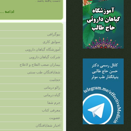
دست يافته باشد .
بیوگرافی
سوابق کاری
آموزشگاه گیاهان دارویی
شرکت گیاهان دارویی
بیماران صعب العلاج و لاعلاج
شفایافتگان طب سنتی
حجامت
زالو درمانی
گیاه درمانی
جرم شفا
معرفی کتاب
عضویت
اخبار شفايافتگان