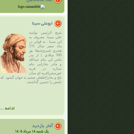
شيخ الرئيس نواسه
علي سينا، ‌معروف به
ابن سينا . به قولي در
ماه صفر سال 370
هجري قمري(مطا بق
980 ميلادي ) از پدر
بلخي ايي بنام عبدالله
و مادر بخارايي بنام
ستاره در قريه
خورميثن(قريه اي ميان
بلخ و بخارا)طفلي چشم به جهان گشود .كه
نامش را حسين گذاشتند .
یک شنبه ١٨ مرداد ١٤٠٥