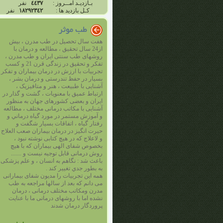
بـازدیـد امــروز :
٤٤٣٧
نفر
کـل بازديد ها :
١٨٢٩٢٣٤٢
نفر
هفت سال تحصیل در طب مدرن ، بیش
از24 سال تحقیق ، مطالعه و درمان با
روشهای طب سنتی ایران و طب مدرن ،
تفکر و تحقيق در زندگی قرن 21 و کسب
تجربیات با ارزش در درمان بیماران و تفکر
بسیار در حفظ تندرستی و درمان بشر ،
آشنایی با طبیعت ، هنر و متافیزیک ،
ارتباط عمیق با معنویات ، گشت و گذار در
ایران و بعضی کشورهای جهان به منظور
آشنایی با مکاتب درمانی مختلف ، مطالعه
و آموزش مستمر در مورد گياه درماني و
رفتار گياه ، اتفاقات بسیار شگفت و
حیرت انگیز در درمان بیماران صعب العلاج
و لاعلاج که در هیچ کتابی نوشته نبود ،
بخصوص شفای الهی بیماران که با هیچ
روش درمانی قابل توجیه نیست و .......
باعث شد : نگاهم به انسان ، و علم پزشکی
به بطور جدي تغییر کند .
همه این تجربیات را مدیون شفای بیمارانی
می دانم که بعد از سالها مراجعه به طب
مدرن ومکاتب مختلف درمانی ، درمان
نشده اما با روشهای درمانی ما با عنايت
پروردگار درمان شدند