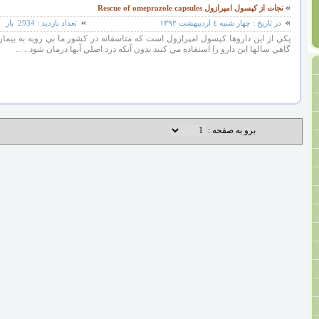
نجات از کپسول امپرازول Rescue of omeprazole capsules
در تاریخ :
چهار شنبه ٤ اردیبهشت ١٣٩٢
تعداد بازدید :
2934
بار
يکي از اين داروها کپسول امپرازول است که متاسفانه در کشور ما بي رويه به بيمار
گاهي سالها اين دارو را استفاده مي کنند بدون آنکه درد اصلي آنها درمان شود ، ...
برو به صفحه :