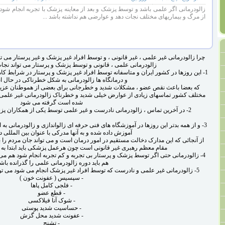
زالودرمانی اگر علمی باشد و توسط پزشک و بعد از معاینه پزشک با تجربه انجام شود ح
از مرگ و بیماریهای مختلف نجات دهد و عوارضی هم نداشته باشد ...
چرا زالودرمانی غیر علمی ، غیر قانونی ، و توسط افراد غیر پزشک و غیر پرستار می 
زالودرمانی علمی ، قانونی و توسط پزشک و پرستار می تواند نجا
1- این روزها در کشور ایران و متاسفانه توسط افراد غیر پزشک و پرستار در شرابط کا
و درمانگاه ها زالودرمانی به شکل خطرناکی در حال 
که بعضا باعث نقص عضو ، مشکلات شدید و خطرجانی برای بعضی از هموطنان عزیز 
مختلف کشور تماسهای زیادی از عوارض خیلی شدید و خطرناک زالودرمانی غیر علمی و
شده است گرفته می شود
2- در آخرین تماس ، زالودرمانی نادرست و غیر علمی توسط یکی از همکاران پزشک باعث قطع پای یک بیمارشده بود
3- و از همه بدتر این روزها در آموزشگاه های فنی حرفه ای زالواندازی و زالودرمانی به
آموزش داده شده و به آنها مدرکی با عنوان بین المللی 
از آنجائی که این مدارک دخالت مستقیم در امور درمان است و می تواند جان مردم را
مقام معظم رهبری غیر قانونی است چون هرعمل پزشکی باید ابتدا به 
4- زالودرمانی حتی اگر توسط پزشک و پرستار بی تجربه و کم تجربه انجام شود هم می
هم باید دوره زالودرمانی علمی را گذرانده باش
5- زالودرمانی غیر علمی و نادرست که توسط افراد غیر پزشک انجام می شود می تواندعوارض خطرناک زیر را داشته باشد :
- سپسیس ( عفونت خون )
- فلجی کامل پاها
- قطع عضو
- شوک آنا فیلاکسی
- حساسیت شدید پوستی
- عفونت شدید محل گزش
- تشنج