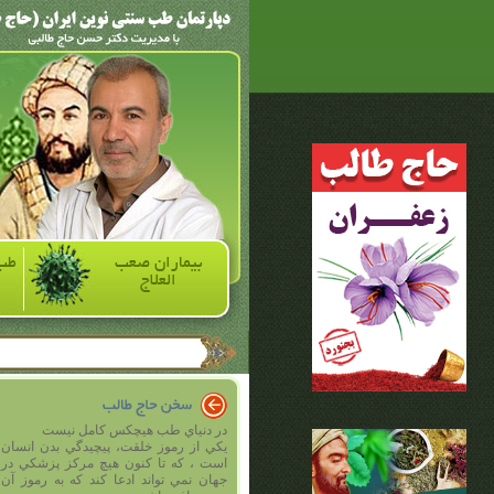
بیماران صعب
طب
العلاج
در دنياي طب هيچکس کامل نيست
يکي از رموز خلقت، پيچيدگي بدن انسان
است ، که تا کنون هيچ مرکز پزشکي در
جهان نمي تواند ادعا کند که به رموز آن