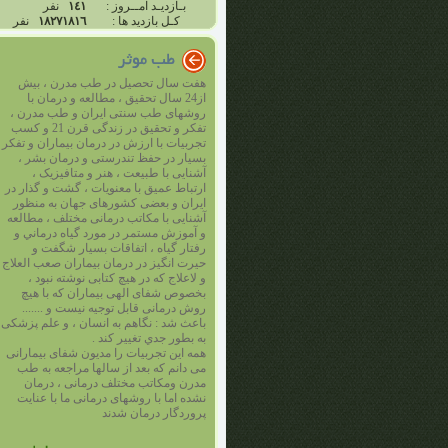
بـازدیـد امــروز :
١٤١
نفر
کـل بازديد ها :
١٨٢٧١٨١٦
نفر
هفت سال تحصیل در طب مدرن ، بیش
از24 سال تحقیق ، مطالعه و درمان با
روشهای طب سنتی ایران و طب مدرن ،
تفکر و تحقيق در زندگی قرن 21 و کسب
تجربیات با ارزش در درمان بیماران و تفکر
بسیار در حفظ تندرستی و درمان بشر ،
آشنایی با طبیعت ، هنر و متافیزیک ،
ارتباط عمیق با معنویات ، گشت و گذار در
ایران و بعضی کشورهای جهان به منظور
آشنایی با مکاتب درمانی مختلف ، مطالعه
و آموزش مستمر در مورد گياه درماني و
رفتار گياه ، اتفاقات بسیار شگفت و
حیرت انگیز در درمان بیماران صعب العلاج
و لاعلاج که در هیچ کتابی نوشته نبود ،
بخصوص شفای الهی بیماران که با هیچ
روش درمانی قابل توجیه نیست و .......
باعث شد : نگاهم به انسان ، و علم پزشکی
به بطور جدي تغییر کند .
همه این تجربیات را مدیون شفای بیمارانی
می دانم که بعد از سالها مراجعه به طب
مدرن ومکاتب مختلف درمانی ، درمان
نشده اما با روشهای درمانی ما با عنايت
پروردگار درمان شدند