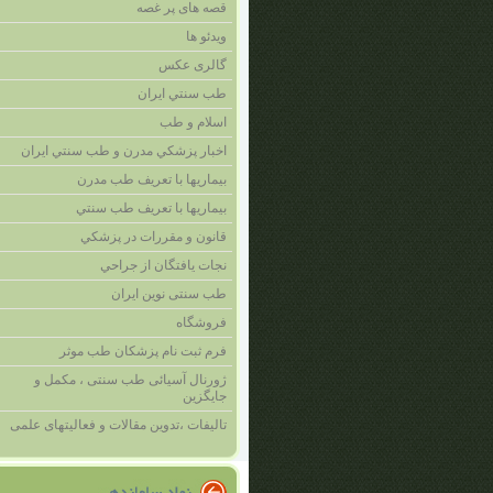
قصه های پر غصه
ویدئو ها
گالری عکس
طب سنتي ايران
اسلام و طب
اخبار پزشکي مدرن و طب سنتي ايران
بيماريها با تعريف طب مدرن
بيماريها با تعريف طب سنتي
قانون و مقررات در پزشکي
نجات يافتگان از جراحي
طب سنتی نوین ایران
فروشگاه
فرم ثبت نام پزشکان طب موثر
ژورنال آسیائی طب سنتی ، مکمل و
جایگزین
تالیفات ،تدوین مقالات و فعالیتهای علمی