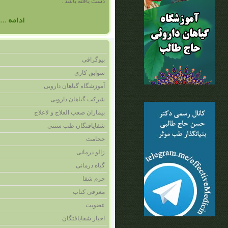
دست يافته باشد .
بیوگرافی
سوابق کاری
آموزشگاه گیاهان دارویی
شرکت گیاهان دارویی
بیماران صعب العلاج و لاعلاج
شفایافتگان طب سنتی
حجامت
زالو درمانی
گیاه درمانی
جرم شفا
معرفی کتاب
عضویت
اخبار شفايافتگان