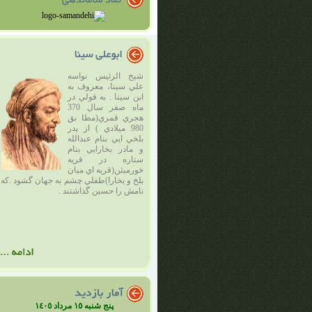
شيخ الرئيس نواسه
علي سينا، ‌معروف به
ابن سينا . به قولي در
ماه صفر سال 370
هجري قمري(مطا بق
980 ميلادي ) از پدر
بلخي ايي بنام عبدالله
و مادر بخارايي بنام
ستاره در قريه
خورميثن(قريه اي ميان
بلخ و بخارا)طفلي چشم به جهان گشود .كه
نامش را حسين گذاشتند .
پنج شنبه ١٥ مرداد ١٤٠٥