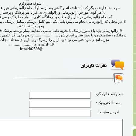
- شوک هیپوولوم
- و ده ها عارضه دیگر که نا شناخته اند و گاهی بعد از سالها انجام زالودرمانی غیر
6- هر گونه آموزش زالودرمانی و زالواندازی به افراد غیر پزشک و پرستار با جان مردم بازی کردن است
7- انجام زالودرمانی در خارج از مطب و درمانگاه کاری بسیار خطرناک و می تواند جان بیماران را به خطر بیندازد
8- در محلی که زالودرمانی انجام می شود باید : یکی تیم کامل پزشکی شامل پزشک ، پرس
وجود داشته باشند
9- زالودرمانی باید با دستور پزشک با تجربه طب سنتی ، معاینه بیمار توسط پزشک 
درمانگاه ، سلامتکده و یا بیمارستان انجام شود ...........................زالودرمانی اگر ع
تجربه انجام شود حتی می تواند بیماران را از مرگ و بیماریهای مختلف نجا
10- ادامه دارد ...........................
@hajtalebi2526
نام و نام خانوادگی :
پست الکترونیک :
آدرس سایت :